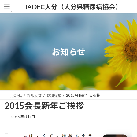
コ
ナ
JADEC大分（大分県糖尿病協会）
ン
ビ
テ
ゲ
ン
ー
ツ
シ
へ
ョ
ス
ン
キ
に
お知らせ
ッ
移
プ
動
HOME
お知らせ
お知らせ
2015会長新年ご挨拶
2015会長新年ご挨拶
2015年1月1日