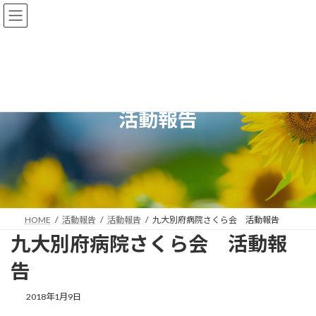
コ
ナ
JADEC大分（大分県糖尿病協会）
ン
ビ
テ
ゲ
ン
ー
ツ
シ
へ
ョ
ス
ン
キ
に
活動報告
ッ
移
プ
動
HOME
活動報告
活動報告
九大別府病院さくら会 活動報告
九大別府病院さくら会 活動報
告
2018年1月9日